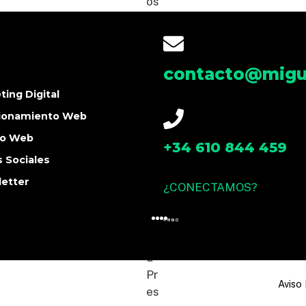
G
contacto@migu
ting Digital
ionamiento Web
ño Web
+34 610 844 459
 Sociales
etter
¿CONECTAMOS?
Aviso