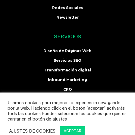
Redes Sociales
Newsletter
SERVICIOS
Diseño de Páginas Web
Servicios SEO
Transformación digital
Inbound Marketing
CRO
Formación y Eventos
Usamos cookies para mejorar tu experiencia nevagando
por la web. Haciendo click en el botón "aceptar" activarás
tods las cookies.Puedes selecionar las cookies que quieres
cargar en el botón de ajustes
Copyright © 2020 Miguel García
AJUSTES DE COOKIES
ACEPTAR